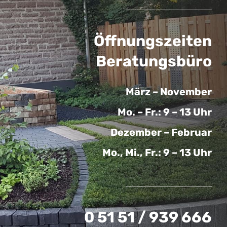
Öffnungszeiten
Beratungsbüro
März – November
Mo. – Fr.: 9 – 13 Uhr
Dezember – Februar
Mo., Mi., Fr.: 9 – 13 Uhr
0 51 51 / 939 666