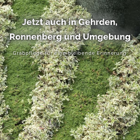
J
e
t
z
t
a
u
c
h
i
n
G
e
h
r
d
e
n
,
R
o
n
n
e
n
b
e
r
g
u
n
d
U
m
g
e
b
u
n
g
Grabpflege für eine bleibende Erinnerung